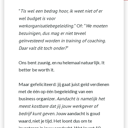
“
Tis wel een bedrag hoor, ik weet niet of er
wel budget is voor
werkorganisatiebegeleiding.
” Of: “
We moeten
bezuinigen, dus mag er niet teveel
geïnvesteerd worden in training of coaching.
Daar valt dit toch onder?
”
Ons bent zuunig, en nu helemaal natuurlijk. It
better be worth it.
Maar gefeliciteerd: jij gaat juist geld verdienen
met de één op één begeleiding van een
business organizer.
Aandacht is namelijk het
meest kostbare dat jij jouw werkgever of
bedrijf kunt geven
. Jouw aandacht is goud
waard, niet je tijd. Het loont dus om te
investeren in jouw aandacht. Wat levert 10