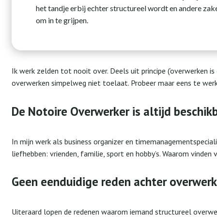
het tandje erbij echter structureel wordt en andere zake
om in te grijpen.
Ik werk zelden tot nooit over. Deels uit principe (‘overwerken i
overwerken simpelweg niet toelaat. Probeer maar eens te werk
De Notoire Overwerker is altijd beschi
In mijn werk als business organizer en timemanagementspecialist
liefhebben: vrienden, familie, sport en hobby’s. Waarom vinden 
Geen eenduidige reden achter overwer
Uiteraard lopen de redenen waarom iemand structureel overwerkt